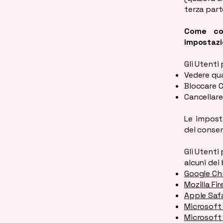
terza part
Come con
impostazio
Gli Utenti
Vedere qua
Bloccare C
Cancellare
Le impost
del consen
Gli Utenti
alcuni dei 
Google C
Mozilla Fi
Apple Safa
Microsoft 
Microsoft