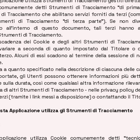
licazione utilizza Strumenti di Tracciamento gestiti diret
(comunemente detti Strumenti di Tracciamento “di prima
 di Tracciamento che abilitano servizi forniti da terzi (c
umenti di Tracciamento “di terza parte”). Se non di
to all’interno di questo documento, tali terzi hanno 
 Strumenti di Tracciamento.
scadenza dei Cookie e degli altri Strumenti di Tracciame
ariare a seconda di quanto impostato dal Titolare o 
terzo. Alcuni di essi scadono al termine della sessione di 
e.
a a quanto specificato nella descrizione di ciascuna delle c
portate, gli Utenti possono ottenere informazioni più det
 sulla durata, così come qualsiasi altra informazione rileva
a di altri Strumenti di Tracciamento - nelle privacy policy dei
erzi (tramite i link messi a disposizione) o contattando il Tit
ta Applicazione utilizza gli Strumenti di Tracciamento
i
plicazione utilizza Cookie comunemente detti “tecnic