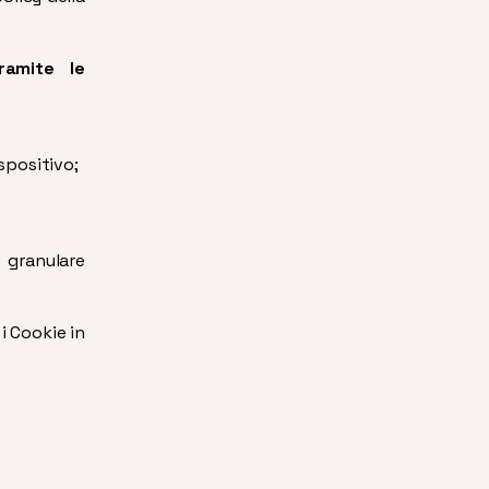
ramite le
spositivo;
 granulare
i Cookie in