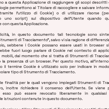
 a questa Applicazione di raggiungere gli scopi descritti 
logie permettono al Titolare di raccogliere e salvare inform
ramite l’utilizzo di Cookie) o di utilizzare risorse (p
o uno script) sul dispositivo dell’Utente quando que
e con questa Applicazione.
icità, in questo documento tali tecnologie sono sint
Strumenti di Tracciamento”, salvo vi sia ragione di differenzi
io, sebbene i Cookie possano essere usati in browser s
rebbe fuori luogo parlare di Cookie nel contesto di appli
i mobili, dal momento che si tratta di Strumenti di Tracc
 la presenza di un browser. Per questo motivo, all’intern
 il termine Cookie è utilizzato solo per indicare in modo
colare tipo di Strumento di Tracciamento.
le finalità per le quali vengono impiegati Strumenti di T
o, inoltre richiedere il consenso dell’Utente. Se viene p
, esso può essere revocato liberamente in qualsias
le istruzioni contenute in questo documento.