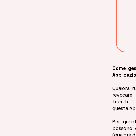
Come gest
Applicazi
Qualora l’
revocare
tramite il
questa Ap
Per quant
possono g
(qualora d