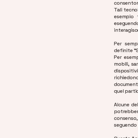
consentono
Tali tecno
esempio t
eseguend
interagisc
Per sempl
definite “
Per esemp
mobili, sa
dispositiv
richiedono
documento
quel parti
Alcune del
potrebber
consenso
seguendo 