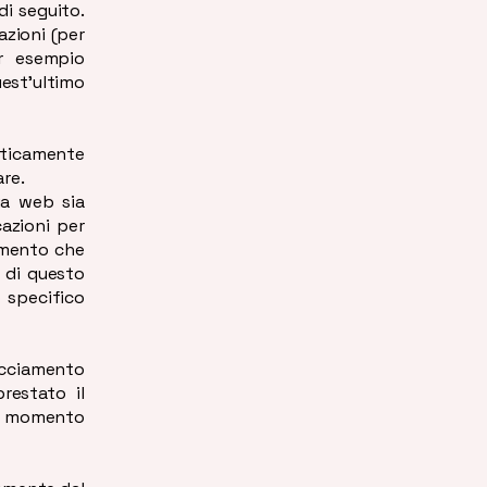
di seguito.
azioni (per
er esempio
st’ultimo
eticamente
are.
ia web sia
cazioni per
iamento che
o di questo
 specifico
racciamento
restato il
i momento