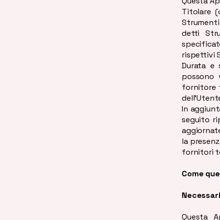
Questa App
Titolare 
Strumenti
detti Str
specifica
rispettivi
Durata e 
possono v
fornitore 
dell’Utent
In aggiunt
seguito ri
aggiornate
la presenz
fornitori t
Come ques
Necessar
Questa Ap