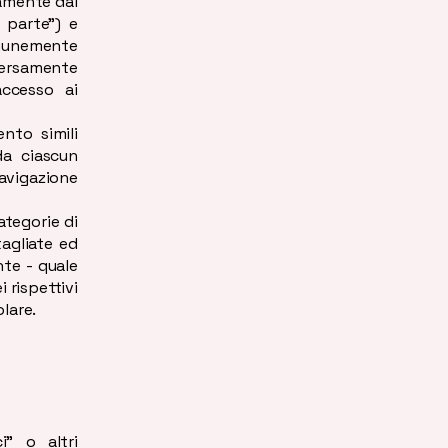
tamente dal
 parte”) e
omunemente
versamente
accesso ai
nto simili
da ciascun
navigazione
ategorie di
tagliate ed
nte - quale
 rispettivi
olare.
i” o altri