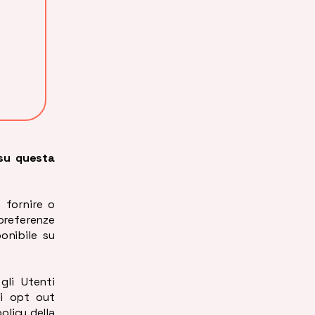
 su questa
ò fornire o
referenze
ponibile su
gli Utenti
di opt out
olicy della