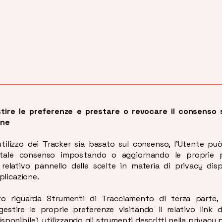
ire le preferenze e prestare o revocare il consenso
one
utilizzo dei Tracker sia basato sul consenso, l’Utente pu
 tale consenso impostando o aggiornando le proprie p
 relativo pannello delle scelte in materia di privacy dis
plicazione.
o riguarda Strumenti di Tracciamento di terza parte, 
estire le proprie preferenze visitando il relativo link 
isponibile), utilizzando gli strumenti descritti nella privacy p