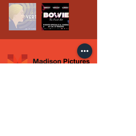
Sede legale e
operativa:
Viale Lungotevere della
Vittoria, 9
00195 Roma
Codice Fiscale
e Partita IVA:
IT17726291002